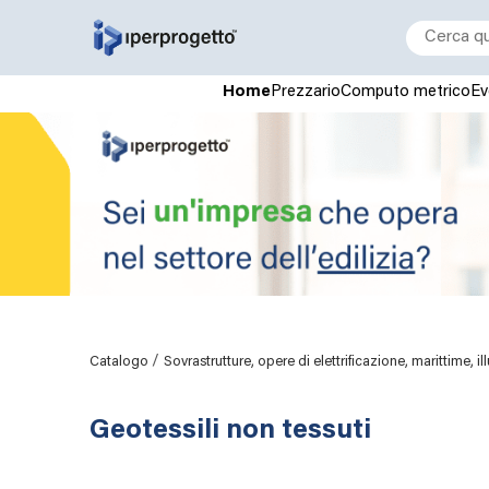
Home
Prezzario
Computo metrico
Ev
/
Catalogo
Sovrastrutture, opere di elettrificazione, marittime, i
Geotessili non tessuti