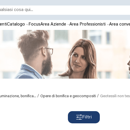
enti
Catalogo
Focus
Area Aziende
Area Professionisti
Area conve
/
/
lluminazione, bonifica...
Opere di bonifica e geocompositi
Geotessili non tes
Filtri