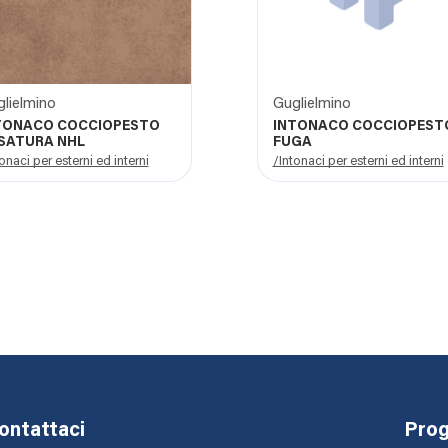
lielmino
Guglielmino
TONACO COCCIOPESTO
INTONACO COCCIOPEST
SATURA NHL
FUGA
onaci per esterni ed interni
/Intonaci per esterni ed interni
ontattaci
Prog