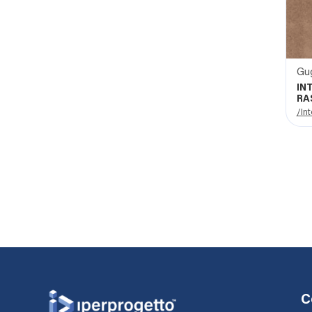
Gug
IN
RA
/Int
C