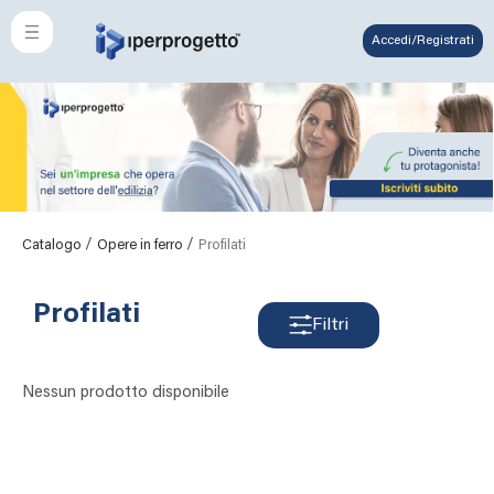
Accedi/Registrati
/
/
Catalogo
Opere in ferro
Profilati
Profilati
Filtri
Nessun prodotto disponibile