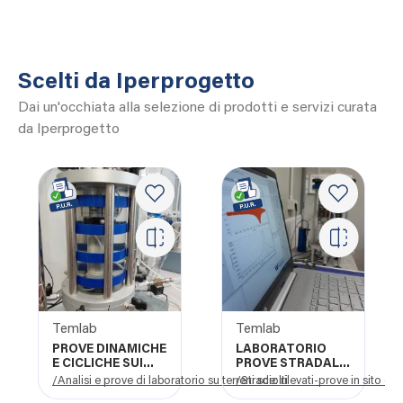
Scelti da Iperprogetto
Dai un'occhiata alla selezione di prodotti e servizi curata
da Iperprogetto
Temlab
Temlab
PROVE DINAMICHE
LABORATORIO
E CICLICHE SUI
PROVE STRADALI
TERRENI
E CONGLOMERATI
o
/Analisi e prove di laboratorio su terreni sciolti
/Strade: rilevati-prove in sito e d
BITUMINOSI