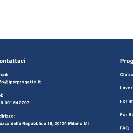
ontattaci
Prog
ail:
Chi s
fo@iperprogetto.it
Lavor
l:
For I
39 091 547797
For B
dirizzo:
azza della Repubblica 19, 20124 Milano MI
FAQ