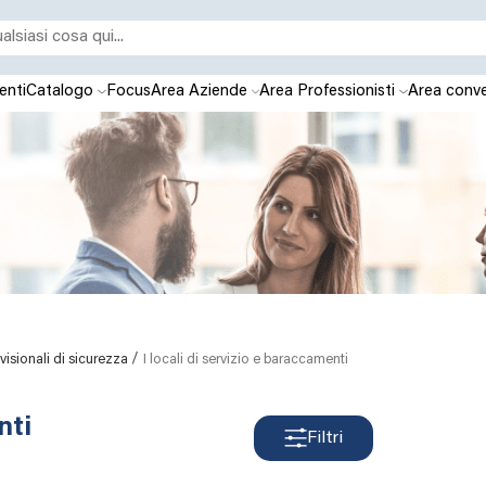
enti
Catalogo
Focus
Area Aziende
Area Professionisti
Area conve
/
isionali di sicurezza
I locali di servizio e baraccamenti
nti
Filtri