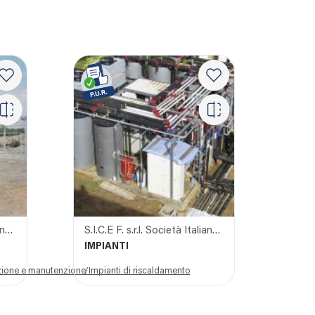
S.I.C.E F. s.r.l. Società Italiana Costruzioni e forniture
S.I.C.E F. s.r.l. Società Italiana Costruzioni e forniture
IMPIANTI
razione e manutenzione
/Impianti di riscaldamento