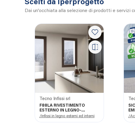
Scelti da Iperprogetto
Dai un'occhiata alla selezione di prodotti e servizi 
Tecno Infissi srl
Tec
F88LA RIVESTIMENTO
SI
ESTERNO IN LEGNO-
EM
ALLUMINIO
/Infissi in legno esterni ed interni
/Ac