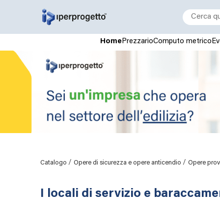
Home
Prezzario
Computo metrico
Ev
/
/
Catalogo
Opere di sicurezza e opere anticendio
Opere provv
I locali di servizio e baraccame