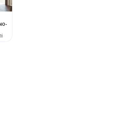
NO-
ni