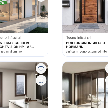
cno Infissi srl
Tecno Infissi srl
ISTEMA SCORREVOLE
PORTONCINI INGRESSO
IGHTVISION HP+ AF
HORMANN
UXURY
nfissi in alluminio
/Infissi in legno esterni ed inter