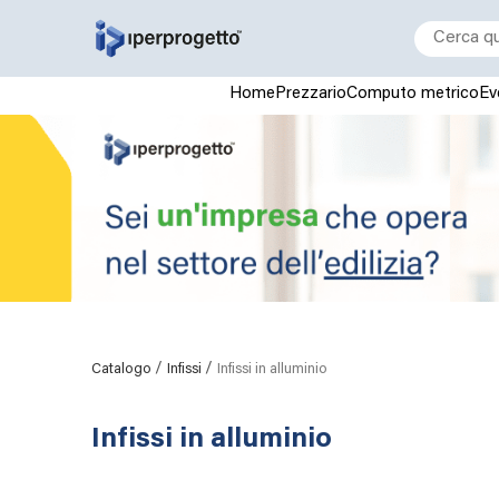
Home
Prezzario
Computo metrico
Ev
/
/
Catalogo
Infissi
Infissi in alluminio
Infissi in alluminio