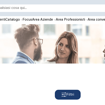
enti
Catalogo
Focus
Area Aziende
Area Professionisti
Area conve
Filtri