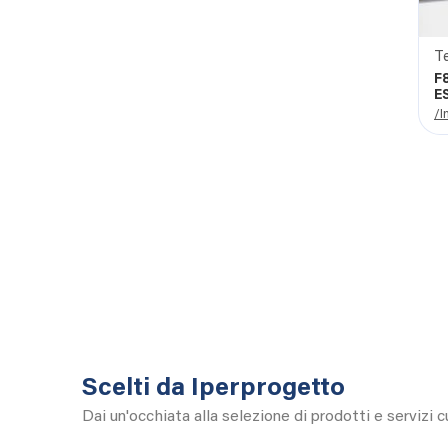
Te
F
E
A
/I
Scelti da Iperprogetto
Dai un'occhiata alla selezione di prodotti e servizi 