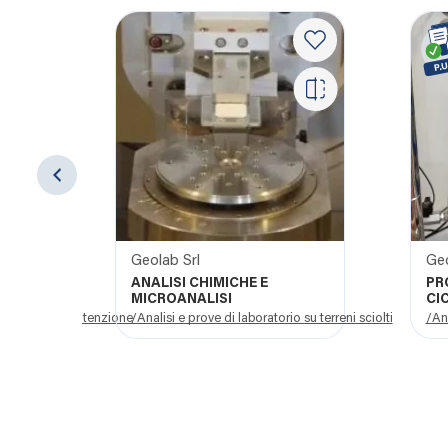
S.I.C.E F. s.r.l. Società Italiana Costruzioni e forniture
Geolab Srl
Geo
ANALISI CHIMICHE E
PR
MICROANALISI
CI
turazione e manutenzione
/Analisi e prove di laboratorio su terreni sciolti
/Ana