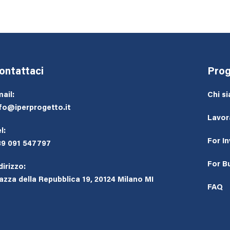
ontattaci
Prog
ail:
Chi s
fo@iperprogetto.it
Lavor
l:
For I
39 091 547797
For B
dirizzo:
azza della Repubblica 19, 20124 Milano MI
FAQ