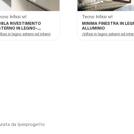
cno Infissi srl
Tecno Infissi srl
88LA RIVESTIMENTO
MINIMA FINESTRA IN LEG
STERNO IN LEGNO-
ALLUMINIO
LLUMINIO
nfissi in legno esterni ed interni
/Infissi in legno esterni ed inter
curata da Iperprogetto