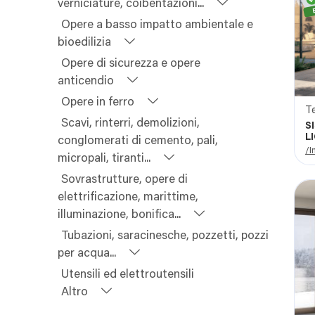
verniciature, coibentazioni...
Opere a basso impatto ambientale e
bioedilizia
Opere di sicurezza e opere
anticendio
Opere in ferro
Te
Scavi, rinterri, demolizioni,
S
L
conglomerati di cemento, pali,
L
/I
micropali, tiranti...
Sovrastrutture, opere di
elettrificazione, marittime,
illuminazione, bonifica...
Tubazioni, saracinesche, pozzetti, pozzi
per acqua...
Utensili ed elettroutensili
Altro