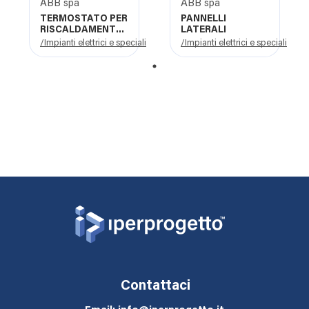
ABB spa
ABB spa
TERMOSTATO PER
PANNELLI
RISCALDAMENTO
LATERALI
RTC-F-1.PB
/Impianti elettrici e speciali
/Impianti elettrici e speciali
1
Contattaci