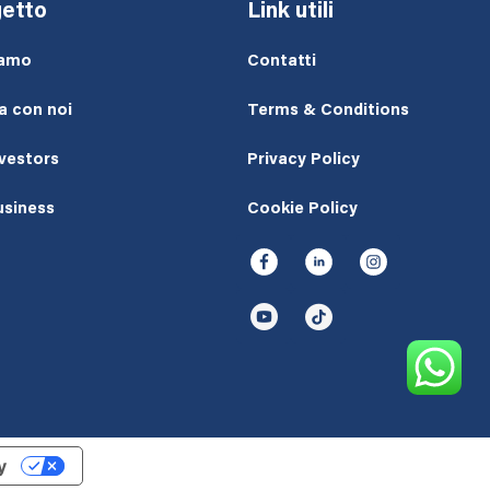
etto
Link utili
iamo
Contatti
a con noi
Terms & Conditions
nvestors
Privacy Policy
usiness
Cookie Policy
y