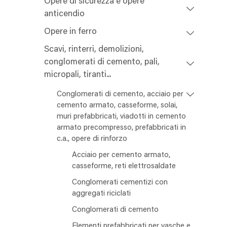
Opere di sicurezza e opere
anticendio
Opere in ferro
Scavi, rinterri, demolizioni,
conglomerati di cemento, pali,
micropali, tiranti...
Conglomerati di cemento, acciaio per
cemento armato, casseforme, solai,
muri prefabbricati, viadotti in cemento
armato precompresso, prefabbricati in
c.a., opere di rinforzo
Acciaio per cemento armato,
casseforme, reti elettrosaldate
Conglomerati cementizi con
aggregati riciclati
Conglomerati di cemento
Elementi prefabbricati per vasche e