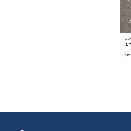
Gug
IN
/Int