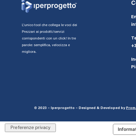
C
Em
in
L'unico tool che collega le voci dei
Prezzari ai prodotti/servizi
Te
corrispondenti con un click! In tre
parole: semplifica, velocizza e
+
migliora.
In
Pi
© 2023 – Iperprogetto – Designed & Developed by
Prom.
Informat