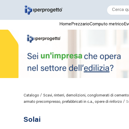
Home
Prezzario
Computo metrico
Ev
/
Catalogo
Scavi, rinterri, demolizioni, conglomerati di cemento, p
/
armato precompresso, prefabbricati in c.a., opere di rinforzo
S
Solai