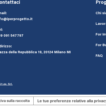
ontattaci
Prog
ail:
Chi s
fo@iperprogetto.it
Lavor
l:
For I
39 091 547797
For B
dirizzo:
azza della Repubblica 19, 20124 Milano MI
FAQ
it.ex. Srl
.
Le tue preferenze relative alla privac
iva sulla raccolta