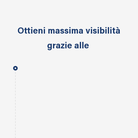
Ottieni massima visibilità
grazie alle
D
i
s
p
l
a
y