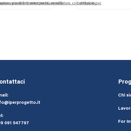
ere varie di finimento per lavori edili
ature, pavimenti, rivestimenti, verniciature, coibentazioni...
/Infissi in pvc
ontattaci
Prog
ail:
Chi s
fo@iperprogetto.it
Lavor
l:
For I
39 091 547797