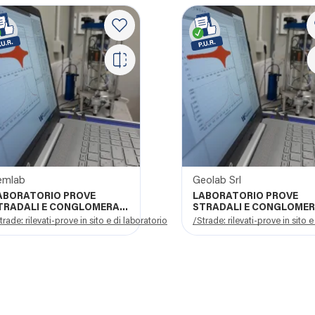
emlab
Geolab Srl
ABORATORIO PROVE
LABORATORIO PROVE
TRADALI E CONGLOMERATI
STRADALI E CONGLOMER
ITUMINOSI
BITUMINOSI
trade: rilevati-prove in sito e di laboratorio
/Strade: rilevati-prove in sito e