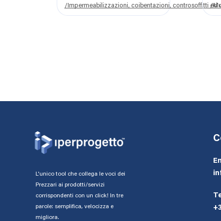
MONOCOMPONENTE
/Impermeabilizzazioni, coibentazioni, controsoffitti ed op
/Mur
IMPERMEABILIZZA
C
Em
in
L'unico tool che collega le voci dei
Prezzari ai prodotti/servizi
Te
corrispondenti con un click! In tre
parole: semplifica, velocizza e
+
migliora.