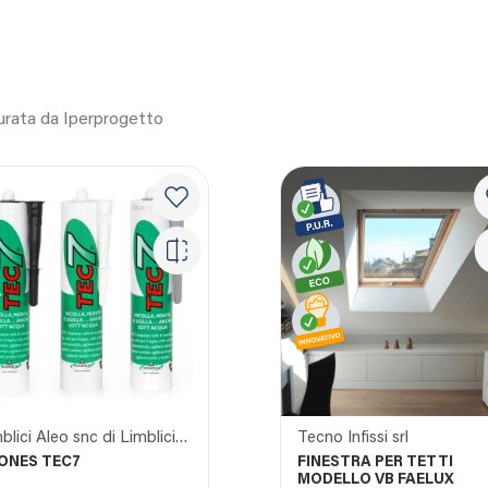
curata da Iperprogetto
Limblici Aleo snc di Limblici Calogero e c.
Tecno Infissi srl
ONES TEC7
FINESTRA PER TETTI
MODELLO VB FAELUX