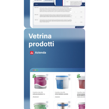
Scopri di più
Crea il tuo spazio
personale
Una vetrina online per aziende e
professionisti che vogliono migliorare
la presenza online e aumentare la
visibilità.
Scopri di più