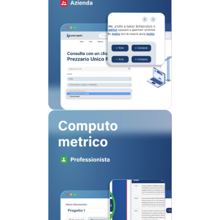
Accedi ai dati ufficiali sempre
aggiornati e trova rapidamente le voci
di capitolato con collegamento
diretto ai prodotti e servizi.
Scopri di più
Crea il tuo Computo
metrico
Seleziona le voci dal prezzario e
genera il computo metrico
direttamente sulla piattaforma.