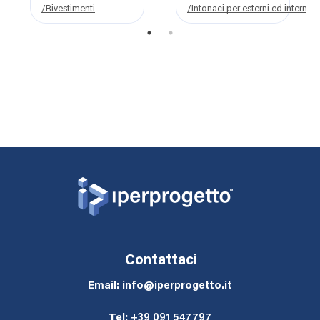
FINITURA NHL
/Rivestimenti
/Intonaci per esterni ed interni
1
2
Contattaci
Email: info@iperprogetto.it
Tel:
+39 091 547797