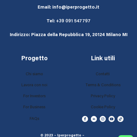
Email: info@iperprogetto.it
Tel:
+39 091 547797
Indirizzo: Piazza della Repubblica 19, 20124 Milano MI
Progetto
Link utili
Chi siamo
Contatti
Lavora con noi
Terms & Conditions
For Investors
Privacy Policy
For Business
Cookie Policy
FAQs
© 2023 – Iperprogetto –