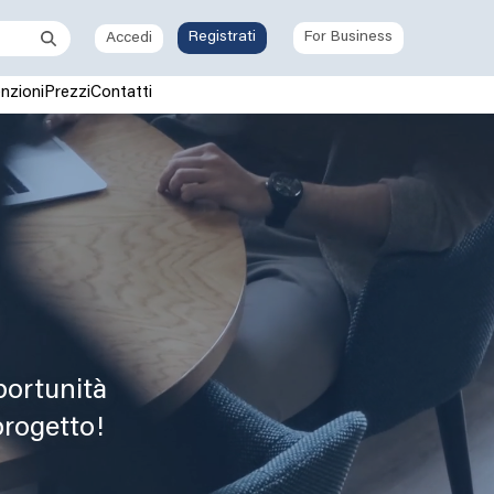
Registrati
For Business
Accedi
nzioni
Prezzi
Contatti
portunità
progetto!