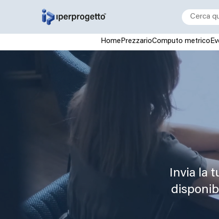
Home
Prezzario
Computo metrico
Ev
Invia la 
disponibi