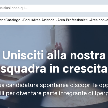
enti
Catalogo
Focus
Area Aziende
Area Professionisti
Area conve
Unisciti alla nostra
squadra in crescita
tua candidatura spontanea o scopri le op
li per diventare parte integrante di Iper