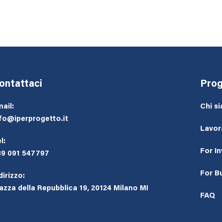
ontattaci
Prog
ail:
Chi s
fo@iperprogetto.it
Lavor
l:
For I
39 091 547797
For B
dirizzo:
azza della Repubblica 19, 20124 Milano MI
FAQ