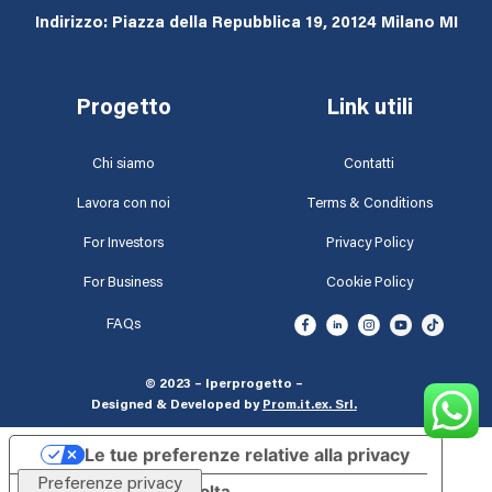
Indirizzo: Piazza della Repubblica 19, 20124 Milano MI
Progetto
Link utili
Chi siamo
Contatti
Lavora con noi
Terms & Conditions
For Investors
Privacy Policy
For Business
Cookie Policy
FAQs
© 2023 – Iperprogetto –
Designed & Developed by
Prom.it.ex. Srl
.
Le tue preferenze relative alla privacy
Informativa sulla raccolta