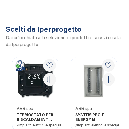
Scelti da Iperprogetto
Dai un'occhiata alla selezione di prodotti e servizi curata
da Iperprogetto
ABB spa
ABB spa
TERMOSTATO PER
SYSTEM PRO E
RISCALDAMENTO
ENERGY M
RTC-F-1.PB
/Impianti elettrici e speciali
/Impianti elettrici e speciali