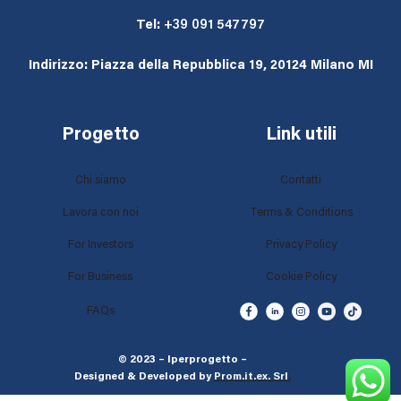
Tel:
+39 091 547797
Indirizzo: Piazza della Repubblica 19, 20124 Milano MI
Progetto
Link utili
Chi siamo
Contatti
Lavora con noi
Terms & Conditions
For Investors
Privacy Policy
For Business
Cookie Policy
FAQs
© 2023 – Iperprogetto –
Designed & Developed by
Prom.it.ex. Srl
.