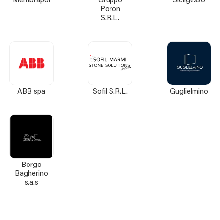
Membrapol
Gruppo
Sicilgesso
Poron
S.R.L.
ABB spa
Sofil S.R.L.
Guglielmino
Borgo
Bagherino
s.a.s