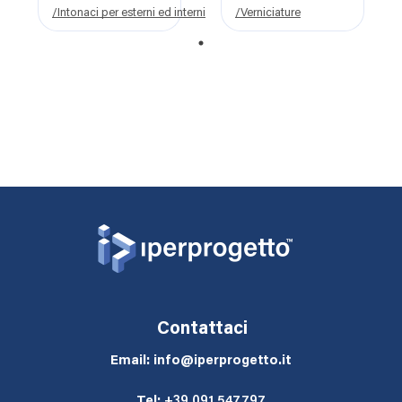
FUGA
NEXTPAINT
/Intonaci per esterni ed interni
/Verniciature
1
Contattaci
Email: info@iperprogetto.it
Tel:
+39 091 547797