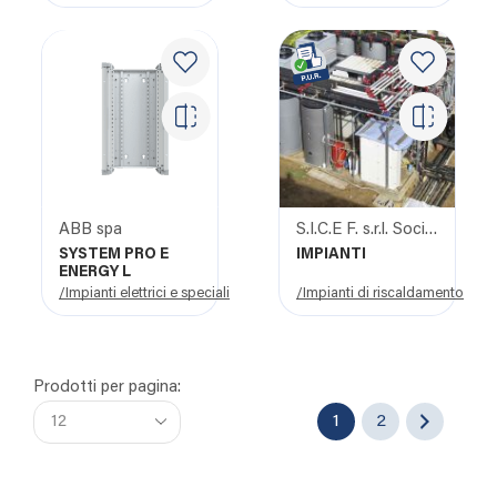
ABB spa
S.I.C.E F. s.r.l. Società Italiana Costruzioni e forniture
SYSTEM PRO E
IMPIANTI
ENERGY L
/Impianti elettrici e speciali
/Impianti di riscaldamento
Prodotti per pagina:
1
2