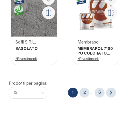
Sofil S.R.L.
Membrapol
BASOLATO
MEMBRAPOL 7100
PU COLORATO
LUCIDO
/Rivestimenti
/Rivestimenti
Prodotti per pagina:
1
2
…
6