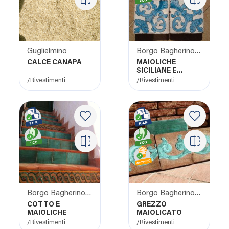
Guglielmino
Borgo Bagherino s.a.s
CALCE CANAPA
MAIOLICHE
SICILIANE E
PANNELLO
/Rivestimenti
/Rivestimenti
MAIOLICATO
Borgo Bagherino s.a.s
Borgo Bagherino s.a.s
COTTO E
GREZZO
MAIOLICHE
MAIOLICATO
/Rivestimenti
/Rivestimenti