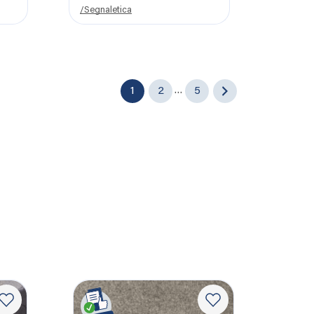
/Segnaletica
1
2
…
5