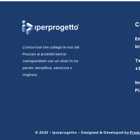
C
Em
in
L'unico tool che collega le voci dei
Prezzari ai prodotti/servizi
Te
corrispondenti con un click! In tre
parole: semplifica, velocizza e
+
migliora.
In
Pi
© 2023 – Iperprogetto – Designed & Developed by
Prom.