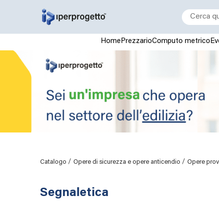
Home
Prezzario
Computo metrico
Ev
/
/
Catalogo
Opere di sicurezza e opere anticendio
Opere provv
Segnaletica