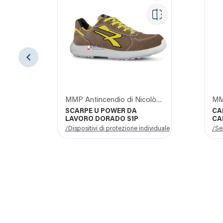
MMP Antincendio di Nicolò Giangrasso
SCARPE U POWER DA
CA
LAVORO DORADO S1P
CA
AU
/Dispositivi di protezione individuale
/Se