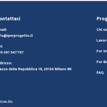
ontattaci
Prog
ail:
Chi s
fo@iperprogetto.it
Lavor
l:
For I
39 091 547797
For B
dirizzo:
azza della Repubblica 19, 20124 Milano MI
FAQ
it.ex. Srl
.