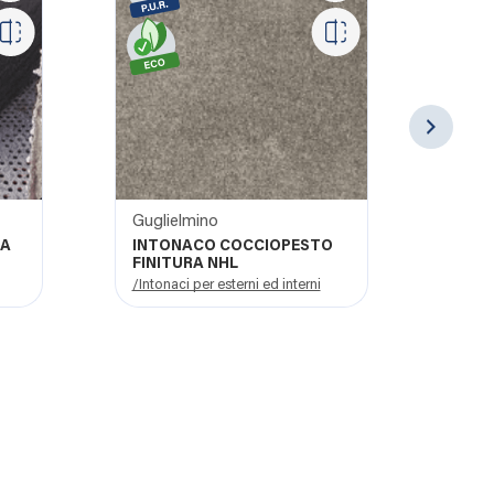
Guglielmino
Sofil
DA
INTONACO COCCIOPESTO
ARDE
FINITURA NHL
/Intonaci per esterni ed interni
/Pavi