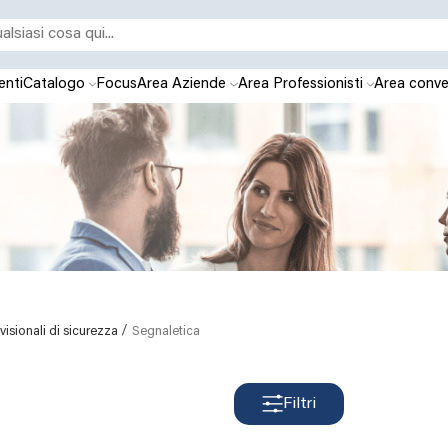
enti
Catalogo
Focus
Area Aziende
Area Professionisti
Area conve
/
isionali di sicurezza
Segnaletica
Filtri