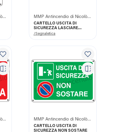
MMP Antincendio di Nicolò Giangrasso
MMP Antincendio di Nicolò Giangrasso
CARTELLO USCITA DI
SICUREZZA LASCIARE
LIBERO IL PASSAGG
/Segnaletica
MMP Antincendio di Nicolò Giangrasso
MMP Antincendio di Nicolò Giangrasso
CARTELLO USCITA DI
SICUREZZA NON SOSTARE