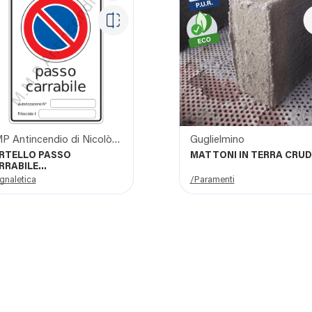
MMP Antincendio di Nicolò Giangrasso
Guglielmino
RTELLO PASSO
MATTONI IN TERRA CRU
RRABILE
TORIZZAZIONE COMUNE
gnaletica
/Paramenti