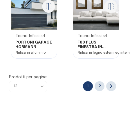
Tecno Infissi srl
Tecno Infissi srl
PORTONI GARAGE
F80 PLUS
HORMANN
FINESTRA IN
LEGNO
/Infissi in alluminio
/Infissi in legno esterni ed intern
Prodotti per pagina:
1
2