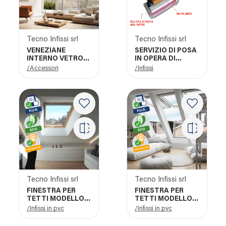
Tecno Infissi srl
Tecno Infissi srl
VENEZIANE
SERVIZIO DI POSA
INTERNO VETRO
IN OPERA DI
PELLINI
INFISSI
/Accessori
/Infissi
Tecno Infissi srl
Tecno Infissi srl
FINESTRA PER
FINESTRA PER
TETTI MODELLO
TETTI MODELLO
VB FAELUX
VL FAELUX
/Infissi in pvc
/Infissi in pvc