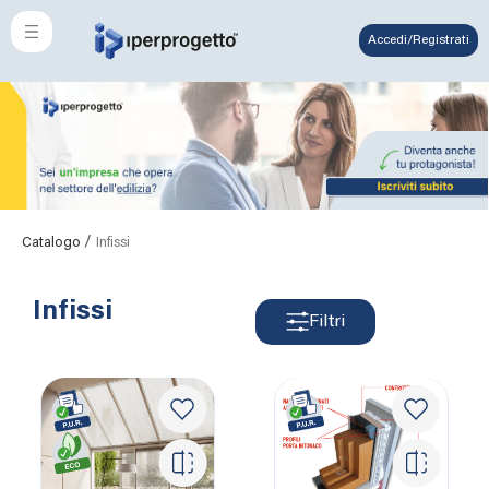
Accedi/Registrati
/
Catalogo
Infissi
Infissi
Filtri