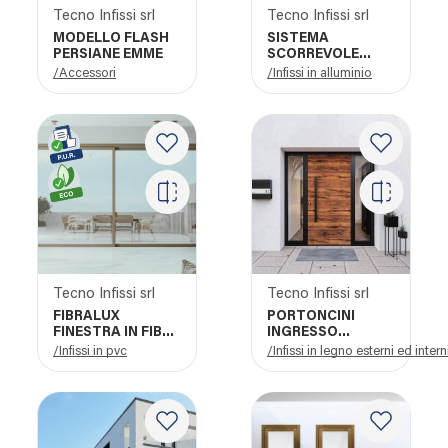
Tecno Infissi srl
Tecno Infissi srl
MODELLO FLASH
SISTEMA
PERSIANE EMME
SCORREVOLE
LIGHTVISION HP+
/Accessori
/Infissi in alluminio
AF LUXURY
Tecno Infissi srl
Tecno Infissi srl
FIBRALUX
PORTONCINI
FINESTRA IN FIBRA
INGRESSO
DI VETRO SIMAR
HORMANN
/Infissi in pvc
/Infissi in legno esterni ed intern