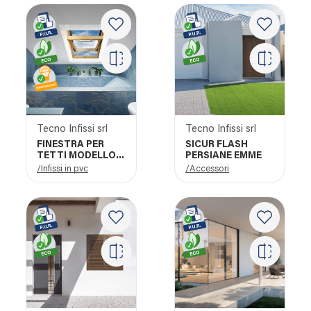
Tecno Infissi srl
Tecno Infissi srl
FINESTRA PER
SICUR FLASH
TETTI MODELLO
PERSIANE EMME
BA FAELUX
/Infissi in pvc
/Accessori