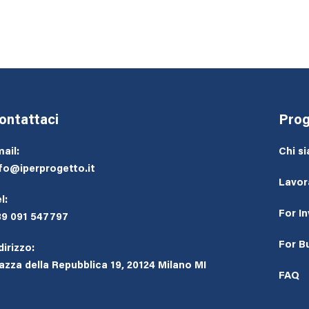
ontattaci
Prog
ail:
Chi s
fo@iperprogetto.it
Lavor
l:
For I
39 091 547797
For B
dirizzo:
azza della Repubblica 19, 20124 Milano MI
FAQ