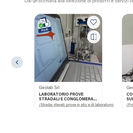
Dai un'occhiata alla selezione di prodotti e servizi 
Geolab Srl
Geo
X/W
LABORATORIO PROVE
CO
STRADALI E CONGLOMERATI
SU
BITUMINOSI
/Strade: rilevati-prove in sito e di laboratorio
/Pro