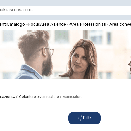
enti
Catalogo
Focus
Area Aziende
Area Professionisti
Area conve
/
/
tazioni...
Coloriture e verniciature
Verniciature
Filtri