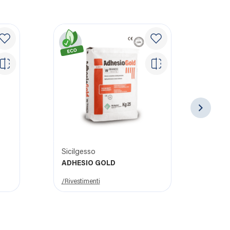
Sicilgesso
Mem
ADHESIO GOLD
MEM
/Rivestimenti
/Murat