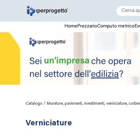
Home
Prezzario
Computo metrico
Ev
/
Catalogo
Murature, pavimenti, rivestimenti, verniciature, coiben
Verniciature