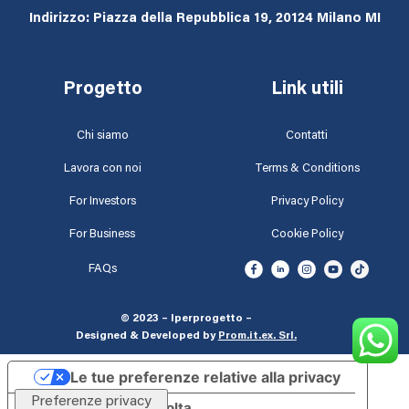
Indirizzo: Piazza della Repubblica 19, 20124 Milano MI
Progetto
Link utili
Chi siamo
Contatti
Lavora con noi
Terms & Conditions
For Investors
Privacy Policy
For Business
Cookie Policy
FAQs
© 2023 – Iperprogetto –
Designed & Developed by
Prom.it.ex. Srl
.
Le tue preferenze relative alla privacy
Informativa sulla raccolta