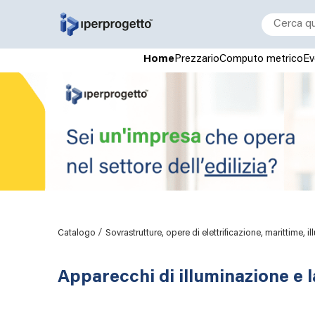
Home
Prezzario
Computo metrico
Ev
/
Catalogo
Sovrastrutture, opere di elettrificazione, marittime, i
Apparecchi di illuminazione e