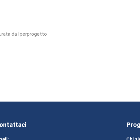
curata da Iperprogetto
ontattaci
Prog
ail:
Chi s