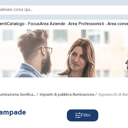
enti
Catalogo
Focus
Area Aziende
Area Professionisti
Area conve
/
/
lluminazione, bonifica...
Impianti di pubblica illuminazione
Apparecchi di ill
 lampade
Filtri