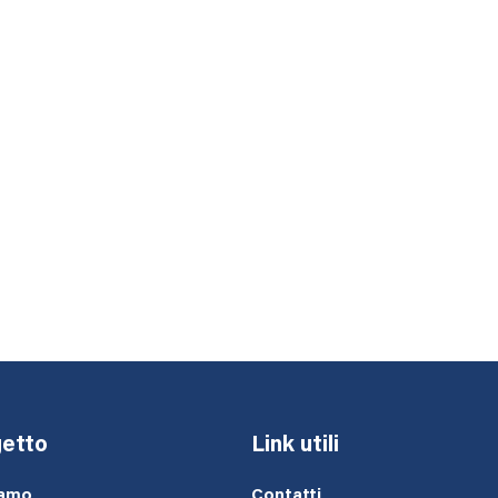
etto
Link utili
iamo
Contatti