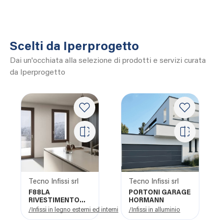
Scelti da Iperprogetto
Dai un'occhiata alla selezione di prodotti e servizi curata
da Iperprogetto
Tecno Infissi srl
Tecno Infissi srl
F88LA
PORTONI GARAGE
RIVESTIMENTO
HORMANN
ESTERNO IN
/Infissi in legno esterni ed interni
/Infissi in alluminio
LEGNO-