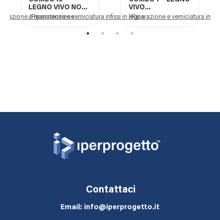
LEGNO VIVO NOCE
VIVO
NAZIONALE
PALISSANDRO
rutturazione e manutenzione
/Riparazione e verniciatura infissi in legno
/Riparazione e verniciatura infiss
1
2
3
4
Contattaci
Email: info@iperprogetto.it