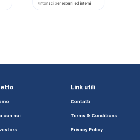
/Intonaci per esterni ed interni
etto
Link utili
iamo
Contatti
a con noi
Terms & Conditions
nvestors
Privacy Policy