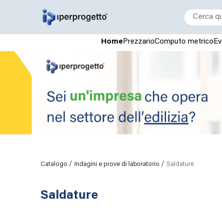
Home
Prezzario
Computo metrico
Ev
/
/
Catalogo
Indagini e prove di laboratorio
Saldature
Saldature