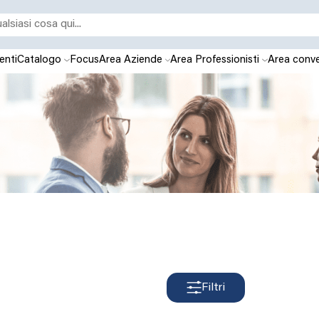
enti
Catalogo
Focus
Area Aziende
Area Professionisti
Area conve
Filtri