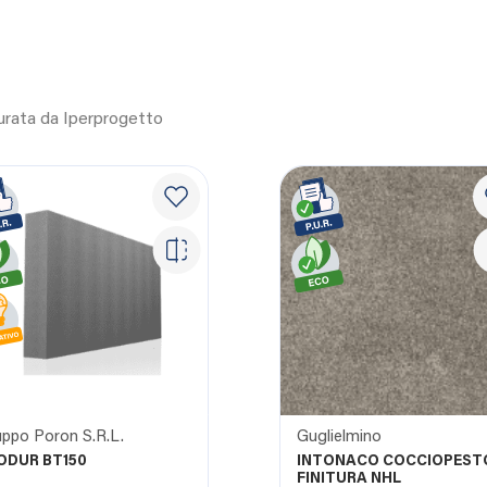
curata da Iperprogetto
ppo Poron S.R.L.
Guglielmino
ODUR BT150
INTONACO COCCIOPEST
FINITURA NHL