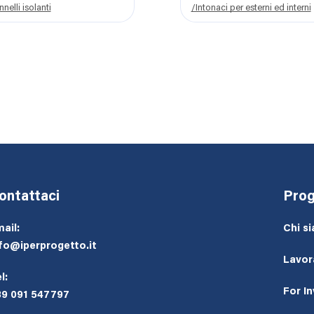
nelli isolanti
/Intonaci per esterni ed interni
ontattaci
Prog
ail:
Chi s
fo@iperprogetto.it
Lavor
l:
For I
39 091 547797