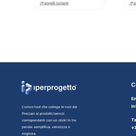
/Pannelli isolanti
/Pan
C
Em
in
L'unico tool che collega le voci dei
Prezzari ai prodotti/servizi
Te
corrispondenti con un click! In tre
parole: semplifica, velocizza e
+
migliora.